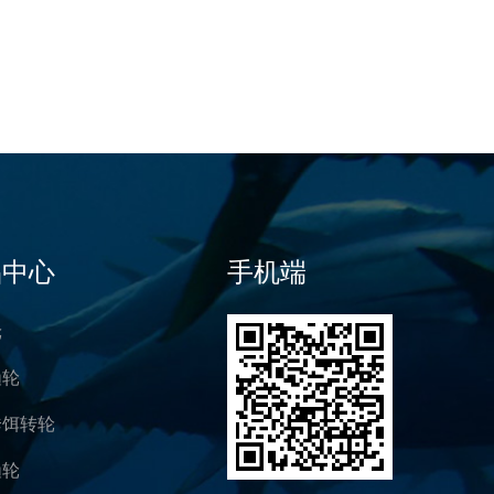
品中心
手机端
轮
渔轮
诱饵转轮
渔轮