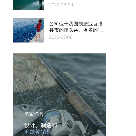
发、生产和销售的高科技
2022-08-09
企业
公司位于我国制造业百强
县市的排头兵、著名的“杨
梅之乡”、中国钓具生产基
2022-07-06
地——慈溪市
黑鲨渔具
设计、制造和
渔线轮销售。